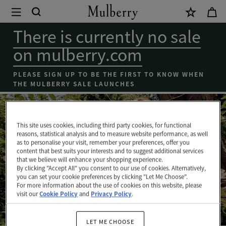
×
Coming
Soon
There is currently no sale
-
on mulberry.com
Mulberry
bags
PLEASE SIGN UP TO BE THE FIRST TO KNOW WHEN
THE MULBERRY SALE LAUNCHES
sale
|
Mulberry
This site uses cookies, including third party cookies, for functional
reasons, statistical analysis and to measure website performance, as well
as to personalise your visit, remember your preferences, offer you
content that best suits your interests and to suggest additional services
that we believe will enhance your shopping experience.
By clicking "Accept All" you consent to our use of cookies. Alternatively,
you can set your cookie preferences by clicking "Let Me Choose".
신상품
For more information about the use of cookies on this website, please
visit our
Cookie Policy
and
Privacy Policy
.
지금 쇼핑하세요
LET ME CHOOSE