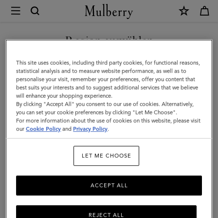
×
Mulberry
|
NEUHEITEN MIT KOSTENLOSEM VERSAND SHOPPEN
Herrengürtel
Region auswählen
Herrengürtel
|
Sie befinden sich auf unserer Seite für Belgien, aber wir haben
This site uses cookies, including third party cookies, for functional reasons,
Kleinlederwaren
Entdecken Sie Mulberrys Auswahl an Ledergürteln für Herren. Ob
festgestellt, dass Sie hier sind: Vereinigte Staaten.
statistical analysis and to measure website performance, as well as to
in Schwarz oder Braun, mit Schnalle oder ohne, hier finden Sie die
personalise your visit, remember your preferences, offer you content that
für
aktuellen Modelle.
best suits your interests and to suggest additional services that we believe
SEITE FÜR VEREINIGTE
will enhance your shopping experience.
Herren
STAATEN BESUCHEN
By clicking "Accept All" you consent to our use of cookies. Alternatively,
|
you can set your cookie preferences by clicking "Let Me Choose".
Alle Accessoires
Portemonnaies
Schals
Hüte & Handschu
For more information about the use of cookies on this website, please visit
Herren
our
Cookie Policy
and
Privacy Policy
.
AUF FOLGENDER WEBSEITE
FORTFAHREN: BELGIEN
Filter And Sort
4
Products
LET ME CHOOSE
ACCEPT ALL
REJECT ALL