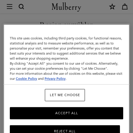
×
Mulberry
|
NEUHEITEN MIT KOSTENLOSEM VERSAND SHOPPEN
Schlüsselanhänger
Region auswählen
Schlüsselanhänger und Geldscheinklammern
und
Sie befinden sich auf unserer Seite für Belgien, aber wir haben
This site uses cookies, including third party cookies, for functional reasons,
Geldscheinklammern
Entdecken Sie Mulberrys Designer-Schlüsselanhänger für Herren –
festgestellt, dass Sie hier sind: Vereinigte Staaten.
statistical analysis and to measure website performance, as well as to
von Lederanhängern bis hin zu praktischen Taschenclips.
personalise your visit, remember your preferences, offer you content that
|
best suits your interests and to suggest additional services that we believe
SEITE FÜR VEREINIGTE
will enhance your shopping experience.
Accessoires
STAATEN BESUCHEN
By clicking "Accept All" you consent to our use of cookies. Alternatively,
hettenknöpfe
Gürtel
Schlüsselanhänger
Hunde-Accessoires
you can set your cookie preferences by clicking "Let Me Choose".
For more information about the use of cookies on this website, please visit
our
Cookie Policy
and
Privacy Policy
.
Filter And Sort
21
Products
AUF FOLGENDER WEBSEITE
FORTFAHREN: BELGIEN
LET ME CHOOSE
ACCEPT ALL
REJECT ALL