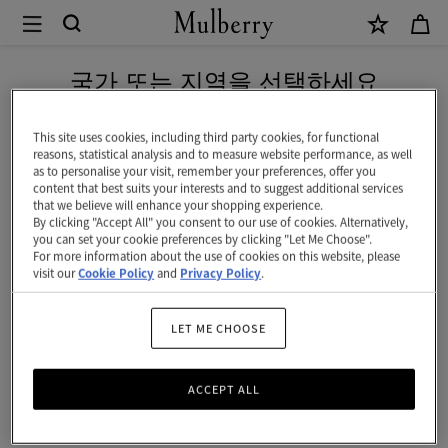
×
Mulberry
|
네이버 페이로 안전하게 결제하세요
스
국가 또는 지역을 선택하세요
몰
현재 대한민국에서 접속하신 국가 웹사이트는 미국입니다.
소
This site uses cookies, including third party cookies, for functional
reasons, statistical analysis and to measure website performance, as well
프
as to personalise your visit, remember your preferences, offer you
미국 웹사이트로 이동하기
content that best suits your interests and to suggest additional services
트
that we believe will enhance your shopping experience.
By clicking "Accept All" you consent to our use of cookies. Alternatively,
베
대한민국 사이트에서 계속 하기
you can set your cookie preferences by clicking "Let Me Choose".
For more information about the use of cookies on this website, please
이
visit our
Cookie Policy
and
Privacy Policy
.
스
워
LET ME CHOOSE
터
ACCEPT ALL
|
에