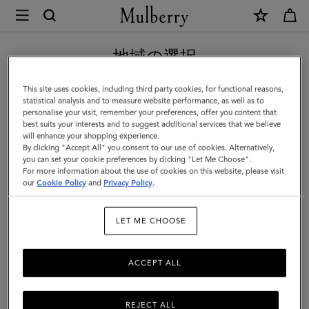
×
Mulberry
|
【重要】お盆期間中の配送に関して
ベ
地域の選択
イ
現在日本サイトを閲覧していますが、アメリカにいることがわか
This site uses cookies, including third party cookies, for functional reasons,
ズ
りました。
statistical analysis and to measure website performance, as well as to
personalise your visit, remember your preferences, offer you content that
ウ
best suits your interests and to suggest additional services that we believe
アメリカのサイトにいく
will enhance your shopping experience.
ォ
By clicking "Accept All" you consent to our use of cookies. Alternatively,
ー
you can set your cookie preferences by clicking "Let Me Choose".
For more information about the use of cookies on this website, please visit
日本のサイトへ移動する
タ
our
Cookie Policy
and
Privacy Policy
.
ー
LET ME CHOOSE
|
ア
ACCEPT ALL
メ
ジ
REJECT ALL