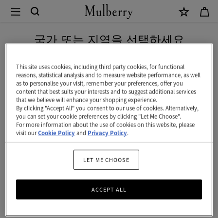
×
Mulberry
|
신상 상품을 무료 배송으로 만나보세요
투
국가 또는 지역을 선택하세요
컬
현재 대한민국에서 접속하신 국가 웹사이트는 미국입니다.
러
This site uses cookies, including third party cookies, for functional
reasons, statistical analysis and to measure website performance, as well
레
as to personalise your visit, remember your preferences, offer you
미국 웹사이트로 이동하기
content that best suits your interests and to suggest additional services
더
that we believe will enhance your shopping experience.
By clicking "Accept All" you consent to our use of cookies. Alternatively,
키
대한민국 사이트에서 계속 하기
you can set your cookie preferences by clicking "Let Me Choose".
For more information about the use of cookies on this website, please
링
visit our
Cookie Policy
and
Privacy Policy
.
-
C
LET ME CHOOSE
|
ACCEPT ALL
페
일