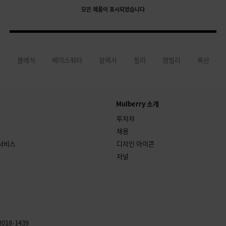
모든 제품이 표시되었습니다
클래식
베이스워터
알렉사
릴리
앰벌리
록산
Mulberry 소개
투자자
채용
 서비스
디자인 아이콘
저널
018-1439