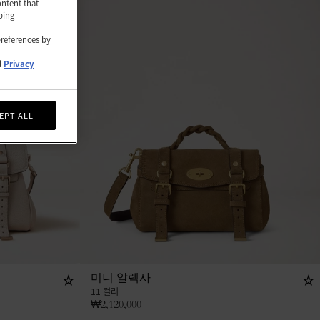
ontent that
ping
preferences by
d
Privacy
EPT ALL
미니 알렉사
11 컬러
₩
2,120,000