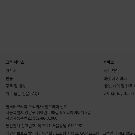
고객 서비스
서비스
연락처
수선 작업
반품
매장 내 서비스
주문 및 배송
배송, 케어 및 선물
자주 묻는 질문(FAQ)
바이백(Buy Back)
멀버리코리아 주식회사| 안드레아 발도
서울특별시 강남구 테헤란로98길 6-9 티아이타워 8층
사업자등록번호: 552-88-01060
통신판매 신고번호: 제 2021-서울강남-04549호
개인정보보호책임자 : 최성철 / 호스팅 서비스: GCP 호스팅 | 고객센터 +82-(0)2-2