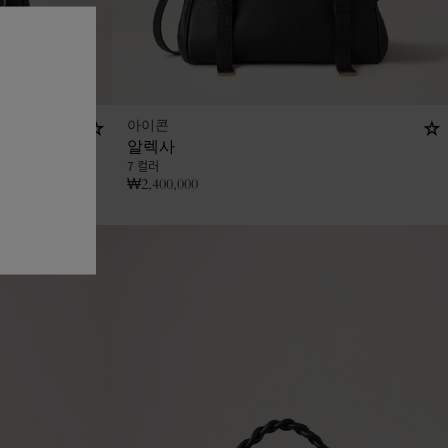
아이콘
알렉사
7 컬러
₩
2,400,000