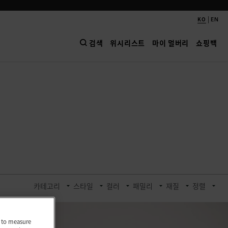
|
KO
EN
검색
위시리스트
마이 멀버리
쇼핑백
카테고리
스타일
컬러
패밀리
재질
정렬
nd to measure