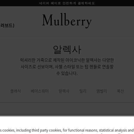
신상 상품을 무료 배송으로 만나보세요
프리러브드)
알렉사
럭셔리한 가죽으로 제작된 아이코닉한 알렉사는 다양한
사이즈로 선보이며, 사첼 스타일 또는 탑 핸들로 연출할
수 있습니다.
클래식
베이스워터
알렉사
릴리
앰벌리
록산
es cookies, including third party cookies, for functional reasons, statistical analysis a