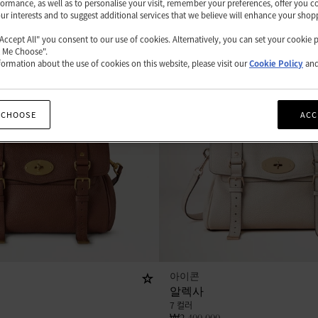
ormance, as well as to personalise your visit, remember your preferences, offer you c
our interests and to suggest additional services that we believe will enhance your shop
"Accept All" you consent to our use of cookies. Alternatively, you can set your cookie 
t Me Choose".
ormation about the use of cookies on this website, please visit our
Cookie Policy
an
 CHOOSE
ACC
아이콘
알렉사
7 컬러