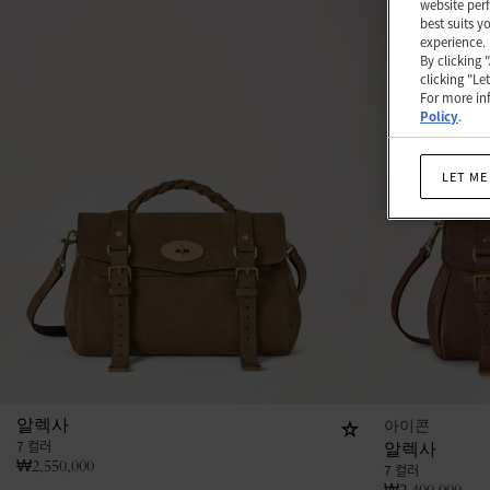
website perf
best suits y
experience.
By clicking 
clicking "Le
For more inf
Policy
.
LET ME
아이콘
알렉사
7 컬러
알렉사
₩
2,550,000
7 컬러