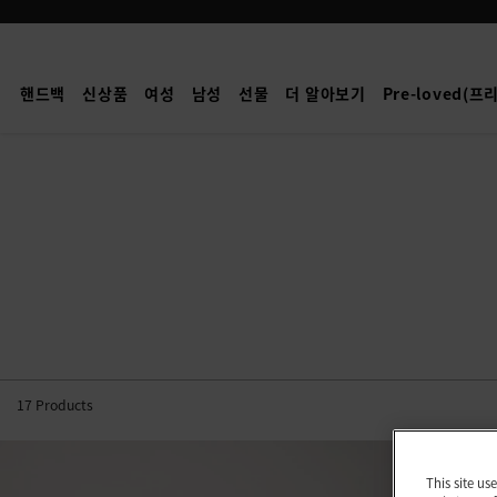
Mulberry
|
알
핸드백
신상품
여성
남성
선물
더 알아보기
Pre-loved(
렉
사
|
Family
17
Products
This site us