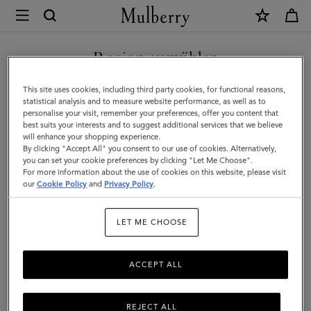
×
Mulberry
|
NEUHEITEN MIT KOSTENLOSEM VERSAND SHOPPEN
Bayswater
Region auswählen
Halskette
Sie befinden sich auf unserer Seite für Österreich, aber wir
This site uses cookies, including third party cookies, for functional reasons,
|
haben festgestellt, dass Sie hier sind: Vereinigte Staaten.
statistical analysis and to measure website performance, as well as to
personalise your visit, remember your preferences, offer you content that
Vergoldetes
best suits your interests and to suggest additional services that we believe
SEITE FÜR VEREINIGTE
will enhance your shopping experience.
Messing
STAATEN BESUCHEN
By clicking "Accept All" you consent to our use of cookies. Alternatively,
in
you can set your cookie preferences by clicking "Let Me Choose".
For more information about the use of cookies on this website, please visit
Gold
our
Cookie Policy
and
Privacy Policy
.
AUF FOLGENDER WEBSEITE
FORTFAHREN: ÖSTERREICH
LET ME CHOOSE
ACCEPT ALL
REJECT ALL