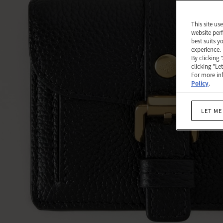
그
레
This site us
website perf
인
best suits y
experience.
|
By clicking 
clicking "Le
Roxanne
For more inf
Policy
.
LET ME