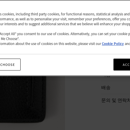
쇼핑백
es cookies, including third party cookies, for functional reasons, statistical analysis a
ormance, as well as to personalise your visit, remember your preferences, offer you c
our interests and to suggest additional services that we believe will enhance your shop
"Accept All" you consent to our use of cookies. Alternatively, you can set your cookie 
t Me Choose".
ormation about the use of cookies on this website, please visit our
Cookie Policy
an
상품 설명
상품 세부 정
 CHOOSE
ACC
책임
배송
문의 및 연락