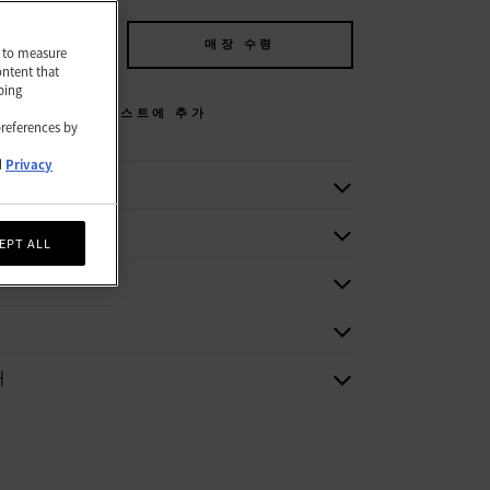
에 추가
매장 수령
nd to measure
ontent that
ping
위시리스트에 추가
preferences by
d
Privacy
보
EPT ALL
처