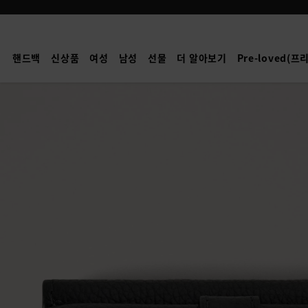
Mulberry
|
록
핸드백
신상품
여성
남성
선물
더 알아보기
Pre-loved(
산
지
갑
|
블
랙
스
몰
클
래
식