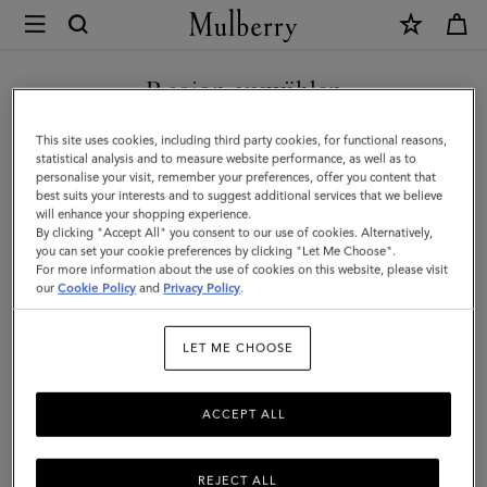
×
Mulberry
|
UNSERE IKONEN ENTDECKEN
Schmaler
Region auswählen
Schal
Sie befinden sich auf unserer Seite für Österreich, aber wir
This site uses cookies, including third party cookies, for functional reasons,
–
haben festgestellt, dass Sie hier sind: Vereinigte Staaten.
statistical analysis and to measure website performance, as well as to
personalise your visit, remember your preferences, offer you content that
Wildblume
best suits your interests and to suggest additional services that we believe
SEITE FÜR VEREINIGTE
will enhance your shopping experience.
|
STAATEN BESUCHEN
By clicking "Accept All" you consent to our use of cookies. Alternatively,
Recyceltes
you can set your cookie preferences by clicking "Let Me Choose".
For more information about the use of cookies on this website, please visit
Polyester
our
Cookie Policy
and
Privacy Policy
.
AUF FOLGENDER WEBSEITE
FORTFAHREN: ÖSTERREICH
in
LET ME CHOOSE
Eggshell
ACCEPT ALL
REJECT ALL