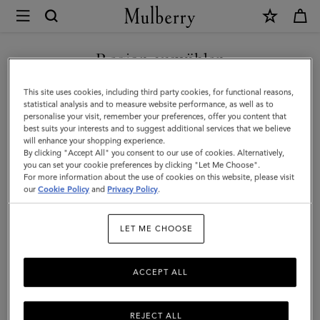
×
Mulberry
|
NEUHEITEN MIT KOSTENLOSEM VERSAND SHOPPEN
Beutel
Region auswählen
Beutel
|
Sie befinden sich auf unserer Seite für Italien, aber wir haben
This site uses cookies, including third party cookies, for functional reasons,
Kleinlederwaren
Sorgen Sie dafür, dass Ihre Wertgegenstände immer sicher
festgestellt, dass Sie hier sind: Vereinigte Staaten.
statistical analysis and to measure website performance, as well as to
aufbewahrt sind, mit Mulberrys Auswahl an Designertaschen aus
personalise your visit, remember your preferences, offer you content that
|
Leder in verschiedenen Größen: Von der kleinen Pouchette bis zu
best suits your interests and to suggest additional services that we believe
SEITE FÜR VEREINIGTE
will enhance your shopping experience.
Damen
größeren Ausführungen mit Riemen
STAATEN BESUCHEN
By clicking "Accept All" you consent to our use of cookies. Alternatively,
you can set your cookie preferences by clicking "Let Me Choose".
For more information about the use of cookies on this website, please visit
& Einlagen
Sonnenbrillen
Beutel
Gürtel
Schlüsselanhänge
our
Cookie Policy
and
Privacy Policy
.
AUF FOLGENDER WEBSEITE
FORTFAHREN: ITALIEN
Filter And Sort
37
Products
LET ME CHOOSE
ACCEPT ALL
REJECT ALL