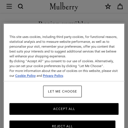
×
Mulberry
|
NEUHEITEN MIT KOSTENLOSEM VERSAND SHOPPEN
Reisetaschen
Region auswählen
Reisetaschen
|
Sie befinden sich auf unserer Seite für Italien, aber wir haben
This site uses cookies, including third party cookies, for functional reasons,
Reiseaccessoires
Reisen Sie auf stilvolle Weise mit Mulberrys Auswahl an praktischen
festgestellt, dass Sie hier sind: Vereinigte Staaten.
statistical analysis and to measure website performance, as well as to
Reisetaschen, die in einer Vielzahl an Ausführungen von klein bis
personalise your visit, remember your preferences, offer you content that
|
groß erhältlich sind. Für Damen und für Herren – entdecken Sie die
best suits your interests and to suggest additional services that we believe
SEITE FÜR VEREINIGTE
will enhance your shopping experience.
Damen
angesagtesten Luxusreisetaschen.
STAATEN BESUCHEN
By clicking "Accept All" you consent to our use of cookies. Alternatively,
you can set your cookie preferences by clicking "Let Me Choose".
For more information about the use of cookies on this website, please visit
Alle Taschen
Klassiker
Kuriertaschen
Rucksäcke
Akte
our
Cookie Policy
and
Privacy Policy
.
AUF FOLGENDER WEBSEITE
FORTFAHREN: ITALIEN
Filter And Sort
25
Products
LET ME CHOOSE
ACCEPT ALL
REJECT ALL