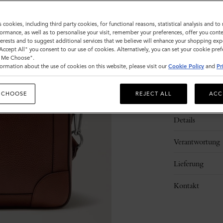
s cookies, including third party cookies, for functional reasons, statistical analysis and t
ormance, as well as to personalise your visit, remember your preferences, offer you conte
nterests and to suggest additional services that we believe will enhance your shopping exp
"Accept All" you consent to our use of cookies. Alternatively, you can set your cookie pre
t Me Choose".
ormation about the use of cookies on this website, please visit our
Cookie Policy
and
Pr
 CHOOSE
REJECT ALL
ACC
Beschreibung
Details
Verantwortung
Lieferung
Kontakt