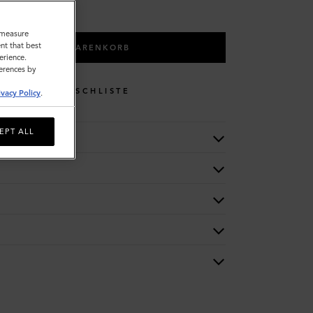
o measure
nt that best
IN DEN WARENKORB
erience.
ferences by
WUNSCHLISTE
ivacy Policy
.
EPT ALL