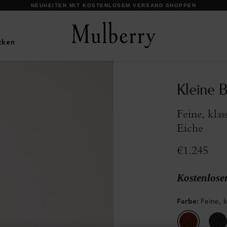
UNSERE IKONEN ENTDECKEN
cken
Kleine 
Feine, kla
Eiche
€1.245
Kostenlose
Farbe
:
Feine, 