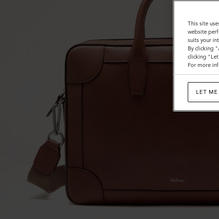
This site use
website perf
suits your i
By clicking 
clicking "Le
For more inf
LET ME