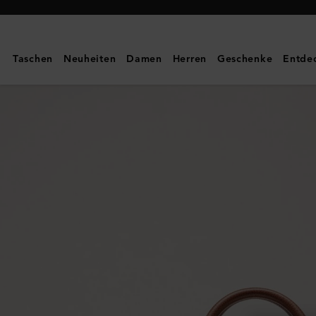
Mulberry
|
Kleine
Taschen
Neuheiten
Damen
Herren
Geschenke
Entde
Belgrave
Aktentasche
|
Feine,
klassische
Narbung
in
zwei
Farben
in
Eiche