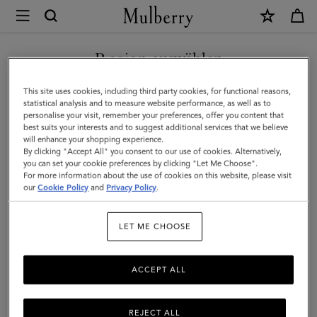
×
Mulberry
|
NEUHEITEN MIT KOSTENLOSEM VERSAND SHOPPEN
Einlagen
Region auswählen
für
Sie befinden sich auf unserer Seite für Italien, aber wir haben
This site uses cookies, including third party cookies, for functional reasons,
Taschenkalender
festgestellt, dass Sie hier sind: Vereinigte Staaten.
statistical analysis and to measure website performance, as well as to
personalise your visit, remember your preferences, offer you content that
2026
best suits your interests and to suggest additional services that we believe
SEITE FÜR VEREINIGTE
will enhance your shopping experience.
|
STAATEN BESUCHEN
By clicking "Accept All" you consent to our use of cookies. Alternatively,
Papier
you can set your cookie preferences by clicking "Let Me Choose".
For more information about the use of cookies on this website, please visit
in
our
Cookie Policy
and
Privacy Policy
.
AUF FOLGENDER WEBSEITE
FORTFAHREN: ITALIEN
Weiß
LET ME CHOOSE
ACCEPT ALL
REJECT ALL