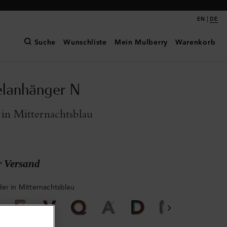
|
EN
DE
Suche
Wunschliste
Mein Mulberry
Warenkorb
elanhänger N
 in Mitternachtsblau
r Versand
der in Mitternachtsblau