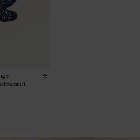
änger
Nachthimmel