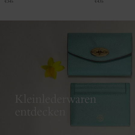
€
345
€
435
Kleinlederwaren
entdecken