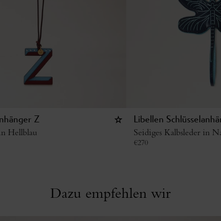
anhänger Z
Libellen Schlüsselanh
in Hellblau
Seidiges Kalbsleder in 
€
270
Dazu empfehlen wir