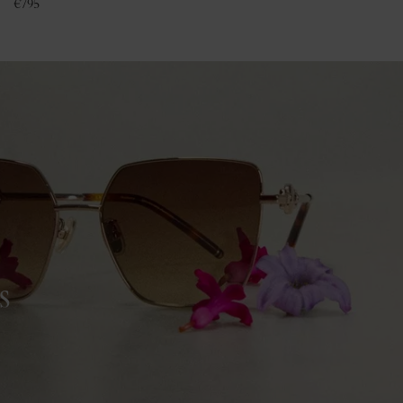
€
795
s