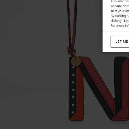
This site use
website perf
suits your i
By clicking 
clicking "Le
For more inf
LET ME