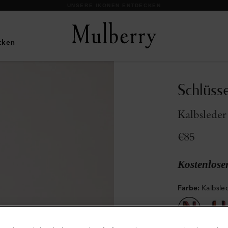
UNSERE IKONEN ENTDECKEN
cken
Schlüss
Kalbsleder
€85
Kostenlose
Farbe
:
Kalbsle