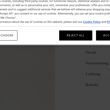
s cookies, including third party cookies, for functional reasons, statistical analysis and t
ormance, as well as to personalise your visit, remember your preferences, offer you conte
nterests and to suggest additional services that we believe will enhance your shopping exp
"Accept All" you consent to our use of cookies. Alternatively, you can set your cookie pre
t Me Choose".
ormation about the use of cookies on this website, please visit our
Cookie Policy
and
Pr
 CHOOSE
REJECT ALL
ACC
Beschreibung
Details
Verantwortung
Lieferung
Kontakt