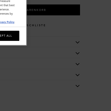
o measure
nt that best
erience.
IN DEN WARENKORB
ferences by
ivacy Policy
.
WUNSCHLISTE
EPT ALL