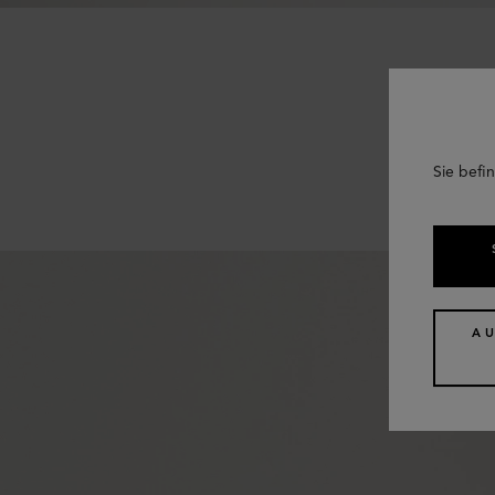
Sie befin
A