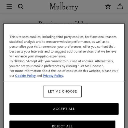
×
Mulberry
|
NEUHEITEN MIT KOSTENLOSEM VERSAND SHOPPEN
Pflegeprodukte
Region auswählen
Pflegeprodukte
|
Sie befinden sich auf unserer Seite für Deutschland, aber wir
This site uses cookies, including third party cookies, for functional reasons,
Accessoires
Verlängern Sie die Lebensdauer Ihrer Mulberry-Produkte mit
haben festgestellt, dass Sie hier sind: Vereinigte Staaten.
statistical analysis and to measure website performance, as well as to
unserem Sortiment an Lederpflegeprodukten, darunter Cremes,
personalise your visit, remember your preferences, offer you content that
|
Gels, Wachse und Sprays.
best suits your interests and to suggest additional services that we believe
SEITE FÜR VEREINIGTE
will enhance your shopping experience.
Damen
STAATEN BESUCHEN
By clicking "Accept All" you consent to our use of cookies. Alternatively,
you can set your cookie preferences by clicking "Let Me Choose".
Alle Accessoires
Schals
Hüte, Mützen & Handschuhe
Sch
For more information about the use of cookies on this website, please visit
our
Cookie Policy
and
Privacy Policy
.
AUF FOLGENDER WEBSEITE
FORTFAHREN:
Filter And Sort
2
Products
DEUTSCHLAND
LET ME CHOOSE
ACCEPT ALL
REJECT ALL