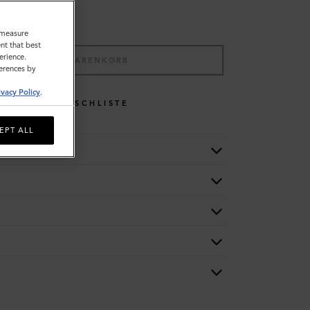
o measure
nt that best
erience.
IN DEN WARENKORB
ferences by
ivacy Policy
.
WUNSCHLISTE
EPT ALL