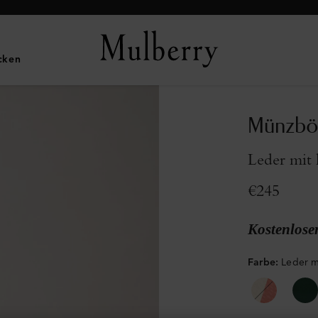
UNSERE IKONEN ENTDECKEN
cken
Münzbör
Leder mit 
€245
Kostenlose
Farbe
:
Leder m