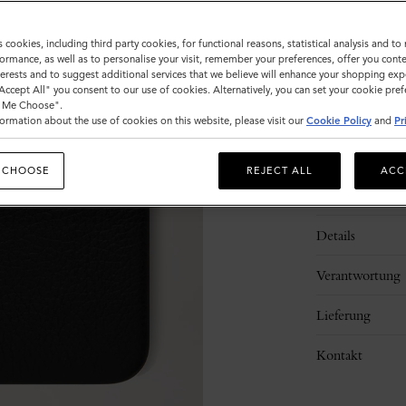
Ausverkauft
s cookies, including third party cookies, for functional reasons, statistical analysis and t
ormance, as well as to personalise your visit, remember your preferences, offer you conte
nterests and to suggest additional services that we believe will enhance your shopping exp
"Accept All" you consent to our use of cookies. Alternatively, you can set your cookie pre
t Me Choose".
ormation about the use of cookies on this website, please visit our
Cookie Policy
and
Pr
 CHOOSE
REJECT ALL
ACC
Beschreibung
Details
Verantwortung
Lieferung
Kontakt