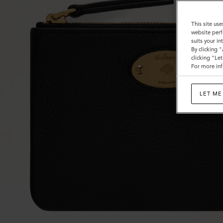
This site use
website perf
suits your i
By clicking 
clicking "Le
For more inf
LET ME