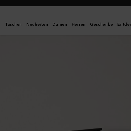
Mulberry
|
Münzbörse
Taschen
Neuheiten
Damen
Herren
Geschenke
Entde
mit
Reißverschluss
|
Leder
mit
klassischer
Narbung
in
Schwarz