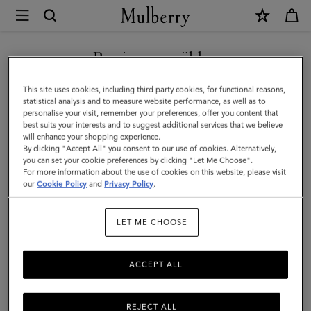
×
Mulberry
|
NEUHEITEN MIT KOSTENLOSEM VERSAND SHOPPEN
8
Region auswählen
Karten
Sie befinden sich auf unserer Seite für Deutschland, aber wir
This site uses cookies, including third party cookies, for functional reasons,
Zip
haben festgestellt, dass Sie hier sind: Vereinigte Staaten.
statistical analysis and to measure website performance, as well as to
personalise your visit, remember your preferences, offer you content that
Around
best suits your interests and to suggest additional services that we believe
SEITE FÜR VEREINIGTE
will enhance your shopping experience.
Portemonnaie
STAATEN BESUCHEN
By clicking "Accept All" you consent to our use of cookies. Alternatively,
|
you can set your cookie preferences by clicking "Let Me Choose".
For more information about the use of cookies on this website, please visit
Leder
our
Cookie Policy
and
Privacy Policy
.
AUF FOLGENDER WEBSEITE
FORTFAHREN:
mit
DEUTSCHLAND
LET ME CHOOSE
klassischer
Narbung
ACCEPT ALL
in
Mulberry
REJECT ALL