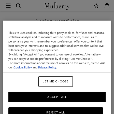
×
Mulberry
|
NEUHEITEN MIT KOSTENLOSEM VERSAND SHOPPEN
Mittelgroßes
Region auswählen
Darley
Sie befinden sich auf unserer Seite für Deutschland, aber wir
This site uses cookies, including third party cookies, for functional reasons,
Portemonnaie
haben festgestellt, dass Sie hier sind: Vereinigte Staaten.
statistical analysis and to measure website performance, as well as to
personalise your visit, remember your preferences, offer you content that
|
best suits your interests and to suggest additional services that we believe
SEITE FÜR VEREINIGTE
will enhance your shopping experience.
Feine,
STAATEN BESUCHEN
By clicking "Accept All" you consent to our use of cookies. Alternatively,
klassische
you can set your cookie preferences by clicking "Let Me Choose".
For more information about the use of cookies on this website, please visit
Narbung
our
Cookie Policy
and
Privacy Policy
.
AUF FOLGENDER WEBSEITE
FORTFAHREN:
in
DEUTSCHLAND
LET ME CHOOSE
Cashmere
Taupe
ACCEPT ALL
REJECT ALL