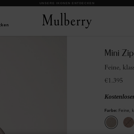
UNSERE IKONEN ENTDECKEN
cken
Mini Zi
Feine, kla
€1.395
Kostenlose
Farbe
:
Feine, 