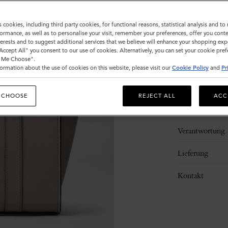
s cookies, including third party cookies, for functional reasons, statistical analysis and t
ormance, as well as to personalise your visit, remember your preferences, offer you conte
nterests and to suggest additional services that we believe will enhance your shopping exp
"Accept All" you consent to our use of cookies. Alternatively, you can set your cookie pre
t Me Choose".
ormation about the use of cookies on this website, please visit our
Cookie Policy
and
Pr
Beschreibung
 CHOOSE
REJECT ALL
ACC
Details
Verantwortung
Lieferung
Kontakt