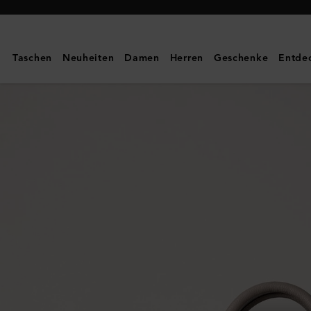
Mulberry
|
Mini
Taschen
Neuheiten
Damen
Herren
Geschenke
Entde
Zipped
Bayswater
|
Feine,
klassische
Narbung
in
Cashmere
Taupe