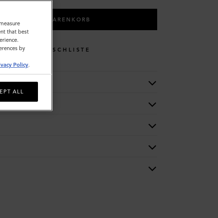
IN DEN WARENKORB
o measure
nt that best
erience.
ferences by
WUNSCHLISTE
ivacy Policy
.
EPT ALL