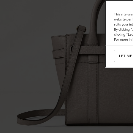
This site use
website perf
suits your i
By clicking 
clicking "Le
For more inf
LET ME