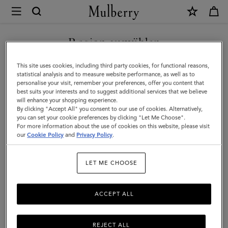
×
Mulberry
|
NEUHEITEN MIT KOSTENLOSEM VERSAND SHOPPEN
Kleine
Region auswählen
geflochtene
Sie befinden sich auf unserer Seite für Deutschland, aber wir
This site uses cookies, including third party cookies, for functional reasons,
Tragetasche
haben festgestellt, dass Sie hier sind: Vereinigte Staaten.
statistical analysis and to measure website performance, as well as to
personalise your visit, remember your preferences, offer you content that
aus
best suits your interests and to suggest additional services that we believe
SEITE FÜR VEREINIGTE
will enhance your shopping experience.
Leder
STAATEN BESUCHEN
By clicking "Accept All" you consent to our use of cookies. Alternatively,
|
you can set your cookie preferences by clicking "Let Me Choose".
For more information about the use of cookies on this website, please visit
Rindsleder
our
Cookie Policy
and
Privacy Policy
.
AUF FOLGENDER WEBSEITE
FORTFAHREN:
in
DEUTSCHLAND
LET ME CHOOSE
Vintage-
Eiche
ACCEPT ALL
REJECT ALL