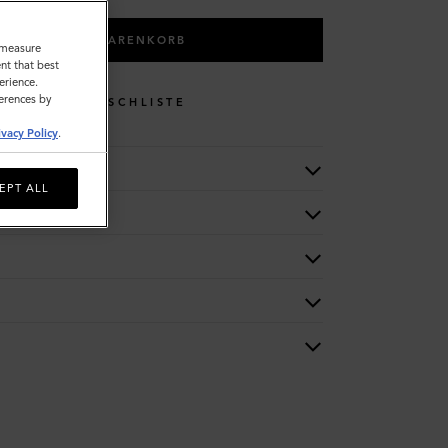
IN DEN WARENKORB
o measure
nt that best
erience.
ferences by
WUNSCHLISTE
ivacy Policy
.
EPT ALL