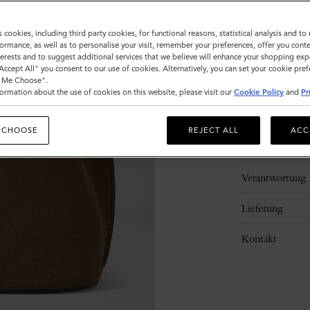
s cookies, including third party cookies, for functional reasons, statistical analysis and t
ormance, as well as to personalise your visit, remember your preferences, offer you conte
nterests and to suggest additional services that we believe will enhance your shopping exp
"Accept All" you consent to our use of cookies. Alternatively, you can set your cookie pre
t Me Choose".
ormation about the use of cookies on this website, please visit our
Cookie Policy
and
Pr
Beschreibung
 CHOOSE
REJECT ALL
ACC
Details
Verantwortung
Lieferung
Kontakt