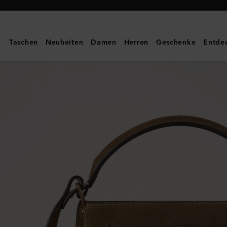
Mulberry
|
Islington
Taschen
Neuheiten
Damen
Herren
Geschenke
Entde
Bucket
|
Wildleder
in
Salcombe
Sand
|
Henkeltaschen