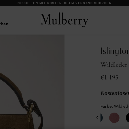
UNSERE IKONEN ENTDECKEN
cken
Islingto
Wildleder
€1.195
Kostenlose
Farbe
:
Wildled