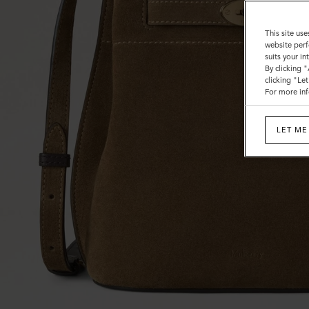
This site use
website perf
suits your i
By clicking 
clicking "Le
For more inf
LET ME