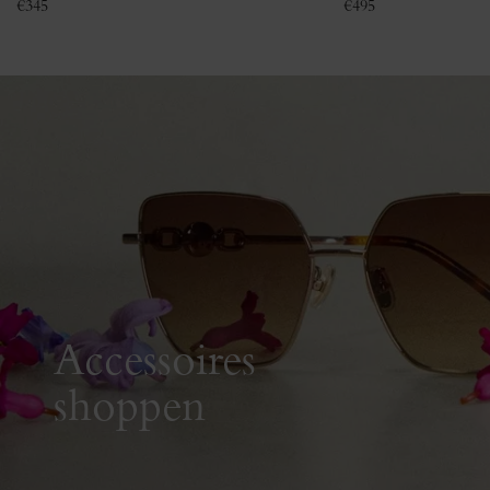
€
345
€
495
Accessoires
shoppen