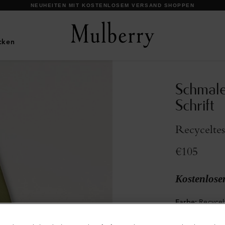
cken
Schmale
Schrift
Recyceltes
€105
Kostenlose
Farbe
:
Recycel