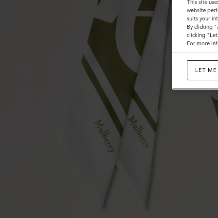
This site use
website perf
suits your i
By clicking 
clicking "Le
For more inf
LET ME