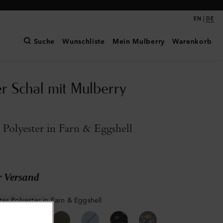
|
EN
DE
Suche
Wunschliste
Mein Mulberry
Warenkorb
r Schal mit Mulberry
 Polyester in Farn & Eggshell
r Versand
tes Polyester in Farn & Eggshell