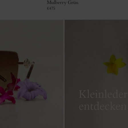
Mulberry Grün
€
475
Kleinlede
entdecken