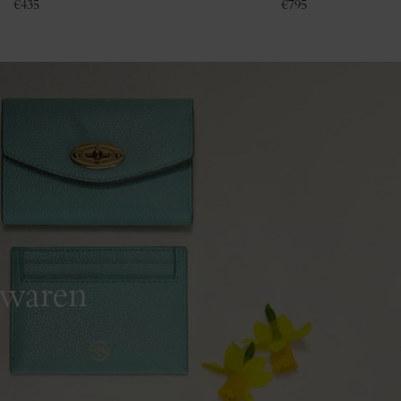
€
435
€
795
rwaren