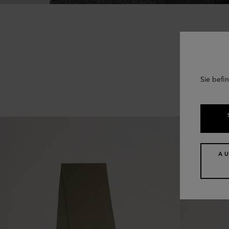
Sie befin
A