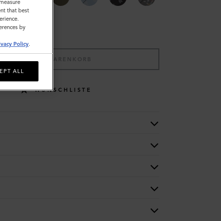
o measure
nt that best
erience.
ferences by
ivacy Policy
.
IN DEN WARENKORB
EPT ALL
WUNSCHLISTE