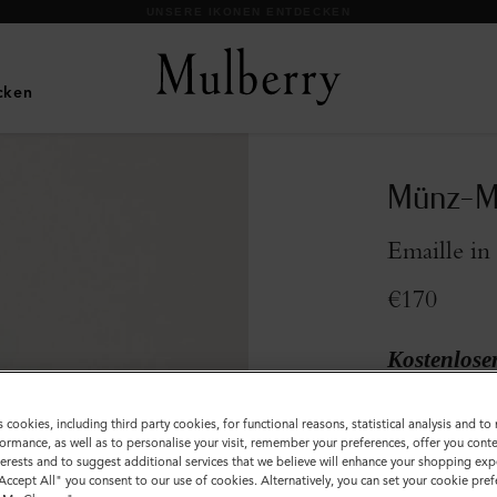
UNSERE IKONEN ENTDECKEN
cken
Münz-M
Emaille in
€170
Kostenlose
Ausverkauft
s cookies, including third party cookies, for functional reasons, statistical analysis and t
ormance, as well as to personalise your visit, remember your preferences, offer you conte
nterests and to suggest additional services that we believe will enhance your shopping exp
"Accept All" you consent to our use of cookies. Alternatively, you can set your cookie pre