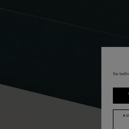
Sie befin
A