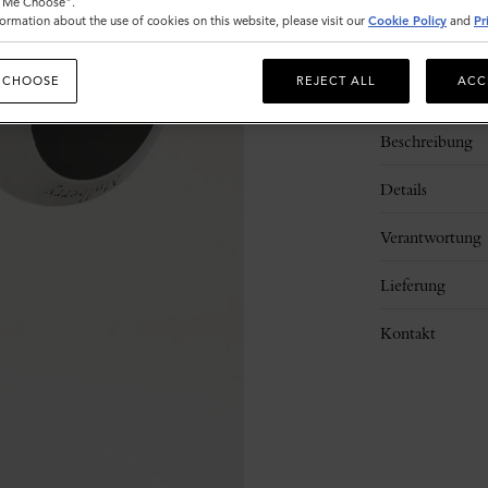
t Me Choose".
ormation about the use of cookies on this website, please visit our
Cookie Policy
and
Pr
 CHOOSE
REJECT ALL
ACC
Beschreibung
Details
Verantwortung
Lieferung
Kontakt