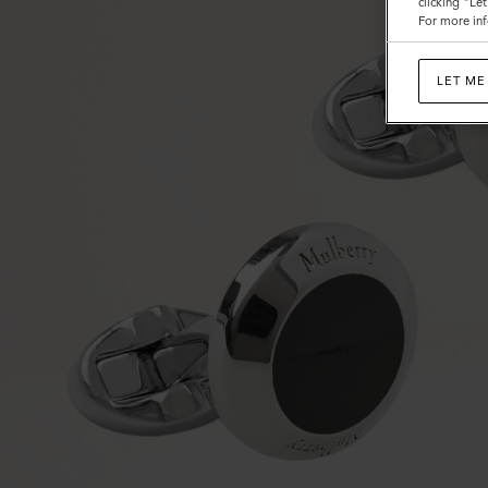
clicking "Le
For more inf
LET ME