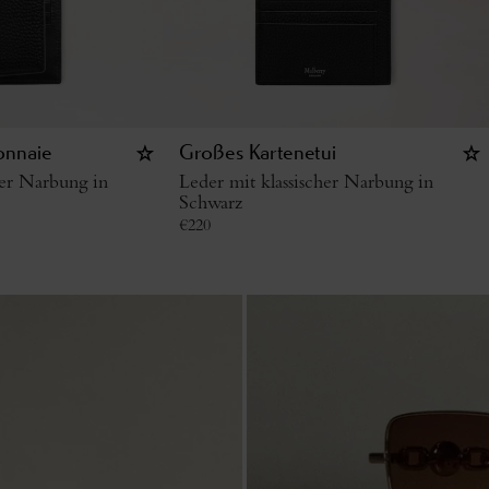
onnaie
Großes Kartenetui
her Narbung in
Leder mit klassischer Narbung in
Schwarz
€
220