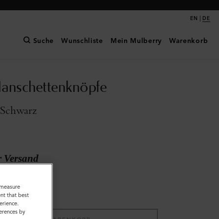
|
EN
DE
Suche
Wunschliste
Mein Mulberry
Warenkorb
anschettenknöpfe
 Schwarz
r Versand
o measure
nt that best
erience.
ferences by