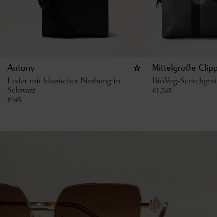
Antony
Mittelgroße Clip
Leder mit klassischer Narbung in
BioVeg-Scotchgrai
Schwarz
€
1,245
€
945