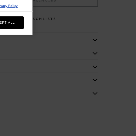
IN DEN WARENKORB
ivacy Policy
.
WUNSCHLISTE
EPT ALL