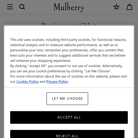
×
Mulberry
|
NEUHEITEN MIT KOSTENLOSEM VERSAND SHOPPEN
Trifold
Region auswählen
Continental
Sie befinden sich auf unserer Seite für Deutschland, aber wir
This site uses cookies, including third party cookies, for functional reasons,
Portemonnaie
haben festgestellt, dass Sie hier sind: Vereinigte Staaten.
statistical analysis and to measure website performance, as well as to
personalise your visit, remember your preferences, offer you content that
|
best suits your interests and to suggest additional services that we believe
SEITE FÜR VEREINIGTE
will enhance your shopping experience.
Leder
STAATEN BESUCHEN
By clicking "Accept All" you consent to our use of cookies. Alternatively,
mit
you can set your cookie preferences by clicking "Let Me Choose".
For more information about the use of cookies on this website, please visit
klassischer
our
Cookie Policy
and
Privacy Policy
.
AUF FOLGENDER WEBSEITE
FORTFAHREN:
Narbung
DEUTSCHLAND
LET ME CHOOSE
in
Schwarz
ACCEPT ALL
REJECT ALL