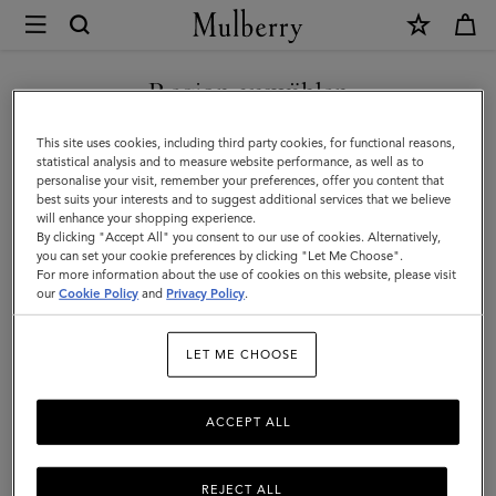
×
Mulberry
|
NEUHEITEN MIT KOSTENLOSEM VERSAND SHOPPEN
Kleines
Region auswählen
Ledertablett
Sie befinden sich auf unserer Seite für Deutschland, aber wir
This site uses cookies, including third party cookies, for functional reasons,
|
haben festgestellt, dass Sie hier sind: Vereinigte Staaten.
statistical analysis and to measure website performance, as well as to
personalise your visit, remember your preferences, offer you content that
Nappa
best suits your interests and to suggest additional services that we believe
SEITE FÜR VEREINIGTE
will enhance your shopping experience.
in
STAATEN BESUCHEN
By clicking "Accept All" you consent to our use of cookies. Alternatively,
Vintage-
you can set your cookie preferences by clicking "Let Me Choose".
For more information about the use of cookies on this website, please visit
Eiche
our
Cookie Policy
and
Privacy Policy
.
AUF FOLGENDER WEBSEITE
FORTFAHREN:
|
DEUTSCHLAND
LET ME CHOOSE
Lifestyle
ACCEPT ALL
REJECT ALL