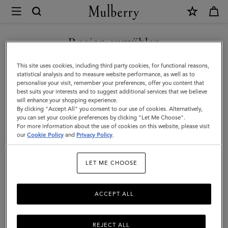
×
Mulberry
|
NEUHEITEN MIT KOSTENLOSEM VERSAND SHOPPEN
Bayswater
Region auswählen
Armband
Sie befinden sich auf unserer Seite für Deutschland, aber wir
This site uses cookies, including third party cookies, for functional reasons,
aus
haben festgestellt, dass Sie hier sind: Vereinigte Staaten.
statistical analysis and to measure website performance, as well as to
personalise your visit, remember your preferences, offer you content that
Emaille
best suits your interests and to suggest additional services that we believe
SEITE FÜR VEREINIGTE
will enhance your shopping experience.
|
STAATEN BESUCHEN
By clicking "Accept All" you consent to our use of cookies. Alternatively,
Materialmix
you can set your cookie preferences by clicking "Let Me Choose".
For more information about the use of cookies on this website, please visit
in
our
Cookie Policy
and
Privacy Policy
.
AUF FOLGENDER WEBSEITE
FORTFAHREN:
Wildbeere
DEUTSCHLAND
LET ME CHOOSE
ACCEPT ALL
REJECT ALL